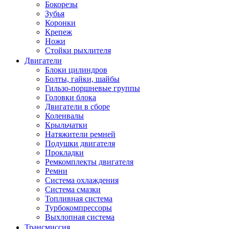
Бокорезы
Зубья
Коронки
Крепеж
Ножи
Стойки рыхлителя
Двигатели
Блоки цилиндров
Болты, гайки, шайбы
Гильзо-поршневые группы
Головки блока
Двигатели в сборе
Коленвалы
Крыльчатки
Натяжители ремней
Подушки двигателя
Прокладки
Ремкомплекты двигателя
Ремни
Система охлаждения
Система смазки
Топливная система
Турбокомпрессоры
Выхлопная система
Трансмиссия