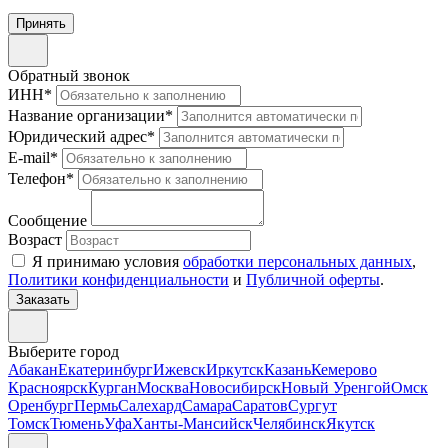
Принять
Обратный звонок
ИНН
*
Название организации
*
Юридический адрес
*
E-mail
*
Телефон
*
Сообщение
Возраст
Я принимаю условия
обработки персональных данных
,
Политики конфиденциальности
и
Публичной оферты
.
Выберите город
Абакан
Екатеринбург
Ижевск
Иркутск
Казань
Кемерово
Красноярск
Курган
Москва
Новосибирск
Новый Уренгой
Омск
Оренбург
Пермь
Салехард
Самара
Саратов
Сургут
Томск
Тюмень
Уфа
Ханты-Мансийск
Челябинск
Якутск