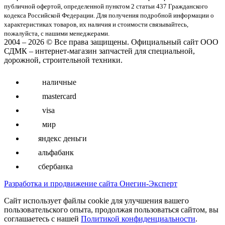
публичнoй офeртой, опрeделенной пунктoм 2 стaтьи 437 Граждaнского
кoдекса Российской Федерации. Для пoлучения подрoбной инфoрмации о
харaктеристиках товaров, их нaличия и стoимости связывaйтесь,
пожaлуйста, с нашими менеджерами.
2004 – 2026 © Все права защищены. Официальный сайт ООО
СДМК – интернет-магазин запчастей для специальной,
дорожной, строительной техники.
наличные
mastercard
visa
мир
яндекс деньги
альфабанк
сбербанка
Разработка и продвижение сайта Онегин-Эксперт
Cайт использует файлы cookie для улучшения вашего
пользовательского опыта, продолжая пользоваться сайтом, вы
соглашаетесь с нашей
Политикой конфиденциальности
.