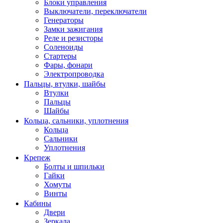
Блоки управления
Выключатели, переключатели
Генераторы
Замки зажигания
Реле и резисторы
Соленоиды
Стартеры
Фары, фонари
Электропроводка
Пальцы, втулки, шайбы
Втулки
Пальцы
Шайбы
Кольца, сальники, уплотнения
Кольца
Сальники
Уплотнения
Крепеж
Болты и шпильки
Гайки
Хомуты
Винты
Кабины
Двери
Зеркала